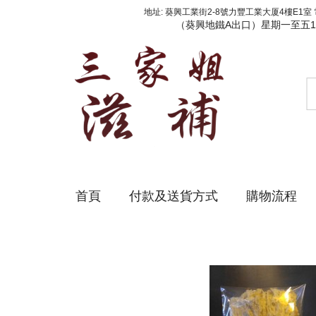
地址: 葵興工業街2-8號力豐工業大厦4樓E1室 電話: 
（葵興地鐵A出口）星期一至五1
首頁
付款及送貨方式
購物流程