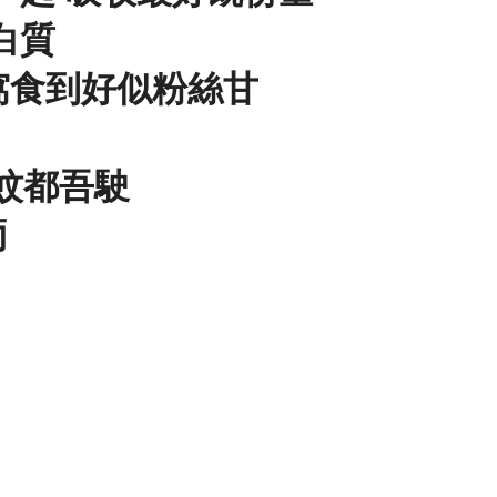
白質
窩食到好似粉絲甘
0蚊都吾駛
両