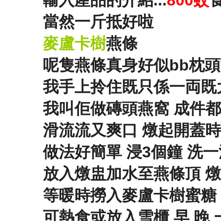
輸入產品的介紹...
800蚊
當然一斤抵好啦
麥盧卡樹
燕條
呢隻燕條真身好似bb枕頭
我手上拎住既只係一両既
我叫佢做磚頭燕窩 成件
滑流流又爽口 燉起開蓋時
做法好簡單 浸3個鐘 洗一
放入燉盅加水至燕條頂 
等暖時撈入麥盧卡樹蜜糖
可熱食或放入雪櫃 早 晚