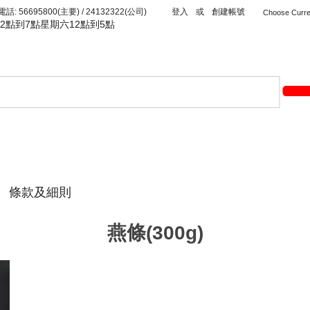
56695800(主要) / 24132322(公司)
登入
或
創建帳號
2點到7點星期六12點到5點
條款及細則
燕條(300g)