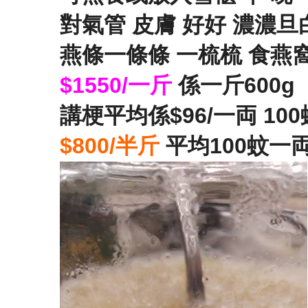
對氣管 皮膚 好好 濃濃旦
燕條
一條條 一梳梳 食燕
$1550/一斤
係一斤600g
講梗平均係$96/一両 10
$800/半斤
平均100蚊一