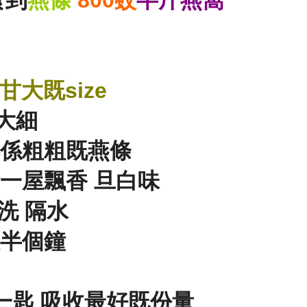
食到
燕條
800蚊
半斤燕窩
甘大既size
大細
都係粗粗既燕條
一屋飄香 旦白味
洗 隔水
燉半個鐘
 一匙 吸收最好既份量