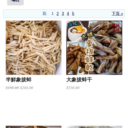
頁:
1
2
3
4
5
下頁 »
半鮮象拔蚌
大象拔蚌干
$168.00
$530.00
$198.00