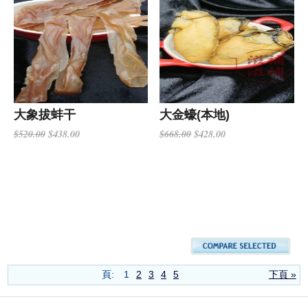
大象拔蚌干
大金蠔(本地)
$438.00
$428.00
$520.00
$668.00
頁:
1
2
3
4
5
下頁 »