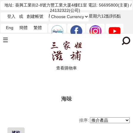
地址: 葵興工業街2-8號力豐工業大厦4樓E1室 電話: 56695800(主要) /
24132322(公司)
（葵興地鐵A出口）星期一至五12點到7點星期六12點到5點
登入
或
創建帳號
Eng
簡體
繁體
☰
查看購物車
海味
排序:
瑤柱