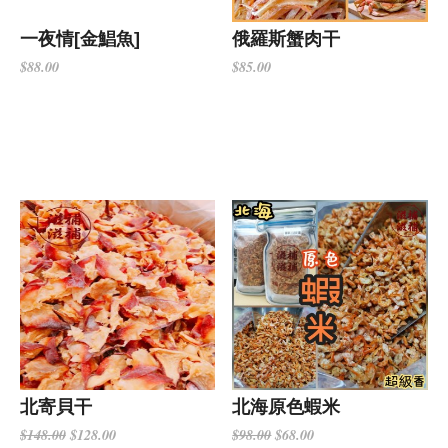
一夜情[金鯧魚]
俄羅斯蟹肉干
$88.00
$85.00
北寄貝干
北海原色蝦米
$128.00
$68.00
$148.00
$98.00