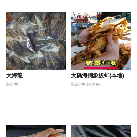
大海龍
大碼海捕象拔蚌(本地)
$68.00
$640.00
$720.00